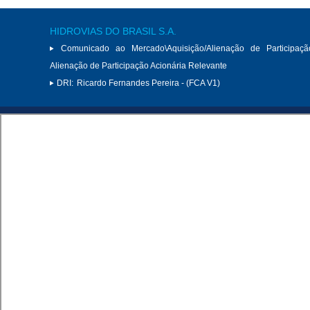
HIDROVIAS DO BRASIL S.A.
Comunicado ao Mercado\Aquisição/Alienação de Participaçã
Alienação de Participação Acionária Relevante
DRI:
Ricardo Fernandes Pereira - (FCA V1)