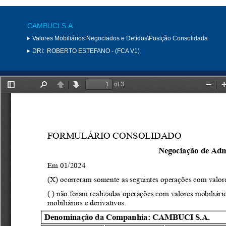
CAMBUCI S.A.
Valores Mobiliários Negociados e Detidos\Posição Consolidada
DRI:
ROBERTO ESTEFANO - (FCA V1)