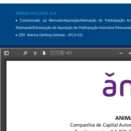
ANIMA HOLDING S.A.
Comunicado ao Mercado\Aquisição/Alienação de Participação Aci
Relevante\Declaração de Aquisição de Participação Acionária Relevant
DRI:
Marina Oehling Gelman - (FCA V2)