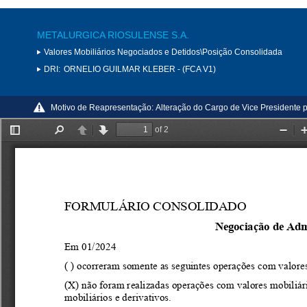
METALURGICA RIOSULENSE S.A.
Valores Mobiliários Negociados e Detidos\Posição Consolidada
DRI:
ORNELIO GUILMAR KLEBER - (FCA V1)
Motivo de Reapresentação:
Alteração do Cargo de Vice Presidente