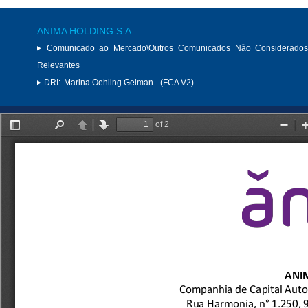
ANIMA HOLDING S.A.
Comunicado ao Mercado\Outros Comunicados Não Considerados
Relevantes
DRI:
Marina Oehling Gelman - (FCA V2)