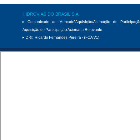
HIDROVIAS DO BRASIL S.A.
Comunicado ao Mercado\Aquisição/Alienação de Participaçã
Aquisição de Participação Acionária Relevante
DRI:
Ricardo Fernandes Pereira - (FCA V1)