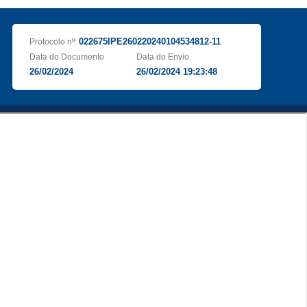
022675IPE260220240104534812-11
Protocolo nº:
Data do Documento
Data do Envio
26/02/2024
26/02/2024 19:23:48