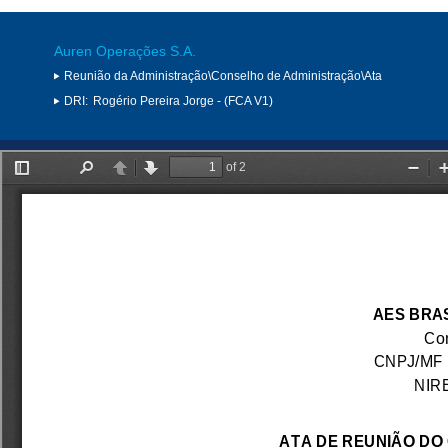
Auren Operações S.A.
Reunião da Administração\Conselho de Administração\Ata
DRI:
Rogério Pereira Jorge - (FCA V1)