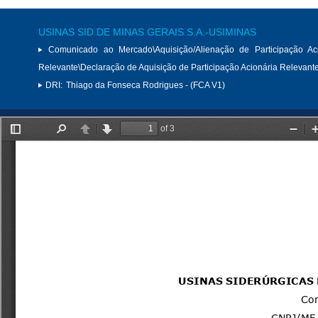
USINAS SID DE MINAS GERAIS S.A.-USIMINAS
Comunicado ao Mercado\Aquisição/Alienação de Participação Aci
Relevante\Declaração de Aquisição de Participação Acionária Relevant
DRI:
Thiago da Fonseca Rodrigues - (FCA V1)