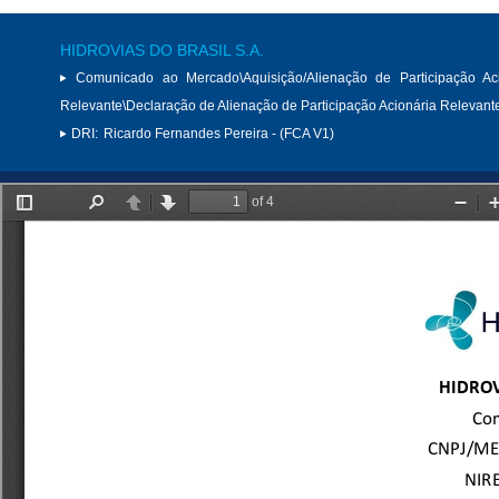
HIDROVIAS DO BRASIL S.A.
Comunicado ao Mercado\Aquisição/Alienação de Participação Aci
Relevante\Declaração de Alienação de Participação Acionária Relevant
DRI:
Ricardo Fernandes Pereira - (FCA V1)