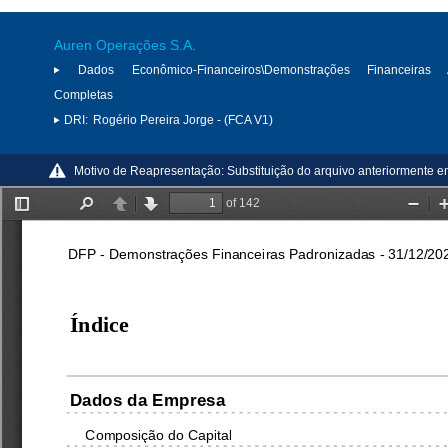
Auren Operações S.A.
Dados Econômico-Financeiros\Demonstrações Financeiras 
Completas
DRI:
Rogério Pereira Jorge - (FCA V1)
Motivo de Reapresentação:
Substituição do arquivo anteriormente 