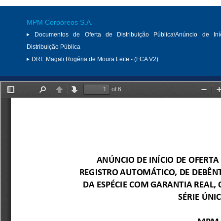
MPM Corpóreos S.A.
Documentos de Oferta de Distribuição Pública\Anúncio de Iní
Distribuição Pública
DRI:
Magali Rogéria de Moura Leite - (FCA V2)