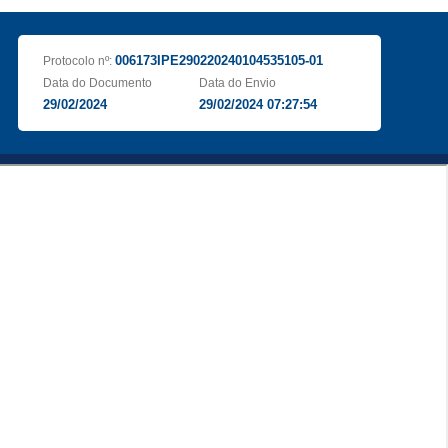
006173IPE290220240104535105-01
Protocolo nº:
Data do Documento
Data do Envio
29/02/2024
29/02/2024 07:27:54