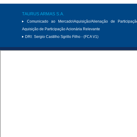
TAURUS ARMAS S.A.
Comunicado ao Mercado\Aquisição/Alienação de Participaçã
Aquisição de Participação Acionária Relevante
DRI:
Sergio Castilho Sgrillo Filho - (FCA V1)