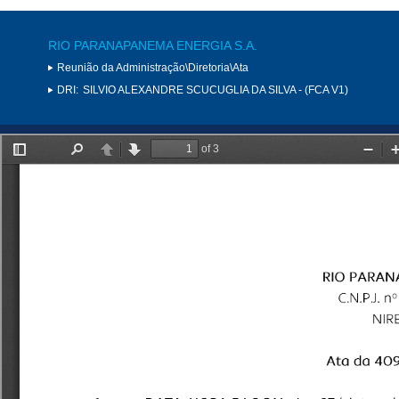
RIO PARANAPANEMA ENERGIA S.A.
Reunião da Administração\Diretoria\Ata
DRI:
SILVIO ALEXANDRE SCUCUGLIA DA SILVA - (FCA V1)