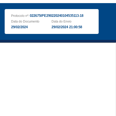
022675IPE290220240104535113-18
Protocolo nº:
Data do Documento
Data do Envio
29/02/2024
29/02/2024 21:00:58