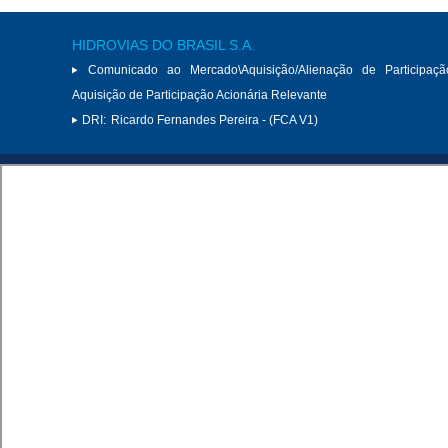
HIDROVIAS DO BRASIL S.A.
Comunicado ao Mercado\Aquisição/Alienação de Participaçã
Aquisição de Participação Acionária Relevante
DRI:
Ricardo Fernandes Pereira - (FCA V1)