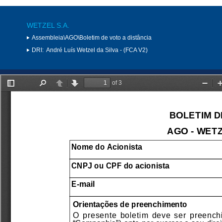
WETZEL S.A.
Assembleia\AGO\Boletim de voto a distância
DRI:
André Luís Wetzel da Silva - (FCA V2)