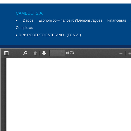
CAMBUCI S.A.
Dados Econômico-Financeiros\Demonstrações Financeiras 
Completas
DRI:
ROBERTO ESTEFANO - (FCA V1)