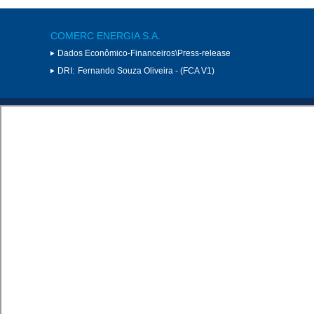
COMERC ENERGIA S.A.
Dados Econômico-Financeiros\Press-release
DRI:
Fernando Souza Oliveira - (FCA V1)