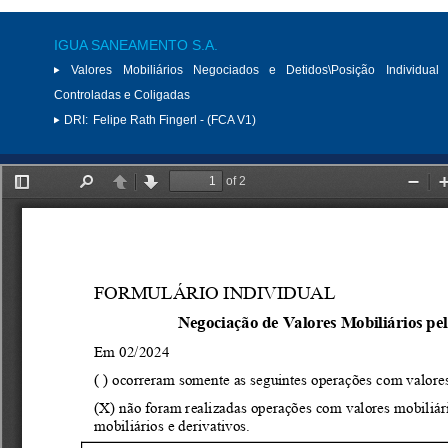
IGUA SANEAMENTO S.A.
Valores Mobiliários Negociados e Detidos\Posição Individual 
Controladas e Coligadas
DRI:
Felipe Rath Fingerl - (FCA V1)