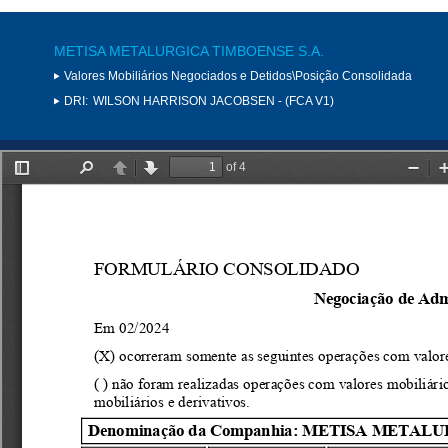
METISA METALURGICA TIMBOENSE S.A.
Valores Mobiliários Negociados e Detidos\Posição Consolidada
DRI:
WILSON HARRISON JACOBSEN - (FCA V1)