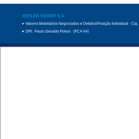
KEPLER WEBER S.A.
Valores Mobiliários Negociados e Detidos\Posição Individual - Cia
DRI:
Paulo Geraldo Polezi - (FCA V4)