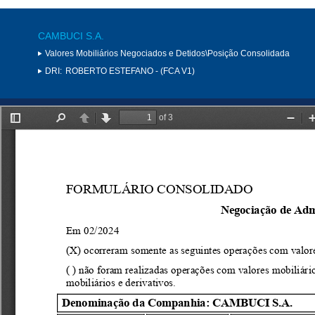
CAMBUCI S.A.
Valores Mobiliários Negociados e Detidos\Posição Consolidada
DRI:
ROBERTO ESTEFANO - (FCA V1)