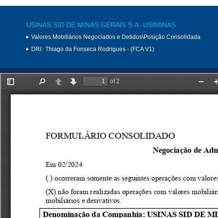
USINAS SID DE MINAS GERAIS S.A.-USIMINAS
Valores Mobiliários Negociados e Detidos\Posição Consolidada
DRI:
Thiago da Fonseca Rodrigues - (FCA V1)