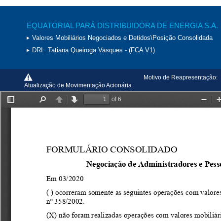
EQUATORIAL PARÁ DISTRIBUIDORA DE ENERGIA S.A.
Valores Mobiliários Negociados e Detidos\Posição Consolidada
DRI:
Tatiana Queiroga Vasques - (FCA V1)
Motivo de Reapresentação:
Atualização de Movimentação Acionária