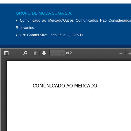
GRUPO DE MODA SOMA S.A.
Comunicado ao Mercado\Outros Comunicados Não Considerados
Relevantes
DRI:
Gabriel Silva Lobo Leite - (FCA V1)