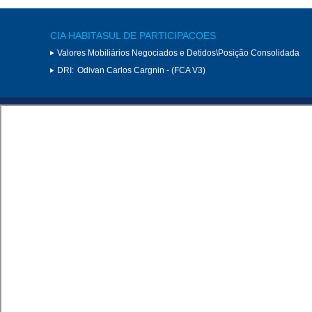
CIA HABITASUL DE PARTICIPACOES
Valores Mobiliários Negociados e Detidos\Posição Consolidada
DRI:
Odivan Carlos Cargnin - (FCA V3)