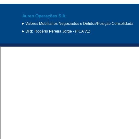
Auren Operações S.A.
Valores Mobiliários Negociados e Detidos\Posição Consolidada
DRI:
Rogério Pereira Jorge - (FCA V1)