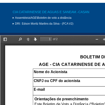
CIA CATARINENSE DE AGUAS E SANEAM.-CASAN
Assembleia\AGE\Boletim de voto a distância
DRI:
Edson Moritz Martins da Silva - (FCA V2)