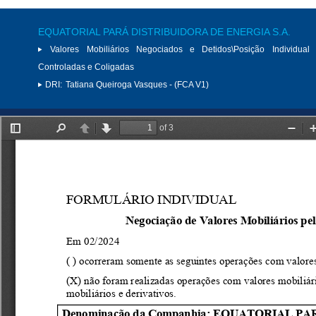
EQUATORIAL PARÁ DISTRIBUIDORA DE ENERGIA S.A.
Valores Mobiliários Negociados e Detidos\Posição Individual 
Controladas e Coligadas
DRI:
Tatiana Queiroga Vasques - (FCA V1)