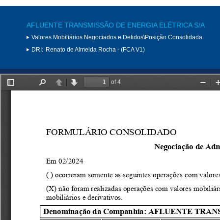
AFLUENTE TRANSMISSÃO DE ENERGIA ELÉTRICA S/A
Valores Mobiliários Negociados e Detidos\Posição Consolidada
DRI:
Renato de Almeida Rocha - (FCA V1)