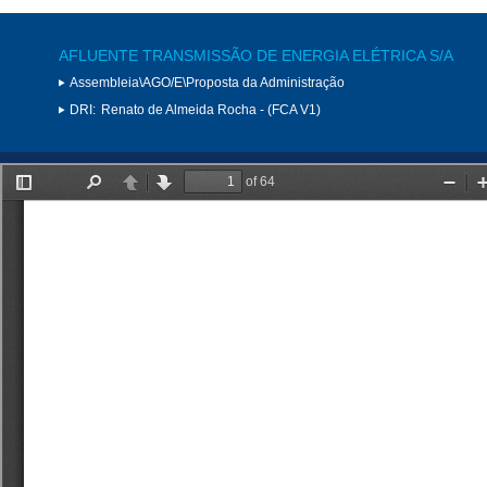
AFLUENTE TRANSMISSÃO DE ENERGIA ELÉTRICA S/A
Assembleia\AGO/E\Proposta da Administração
DRI:
Renato de Almeida Rocha - (FCA V1)