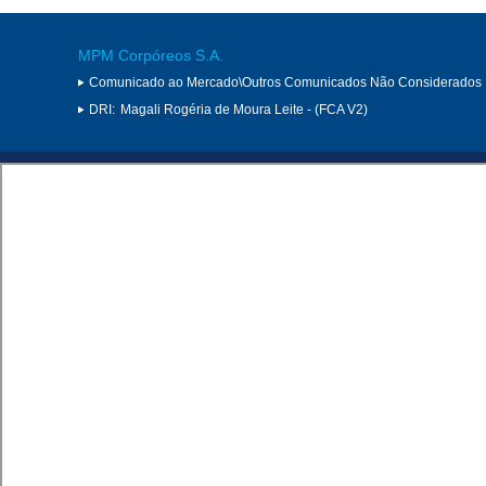
MPM Corpóreos S.A.
Comunicado ao Mercado\Outros Comunicados Não Considerados 
DRI:
Magali Rogéria de Moura Leite - (FCA V2)