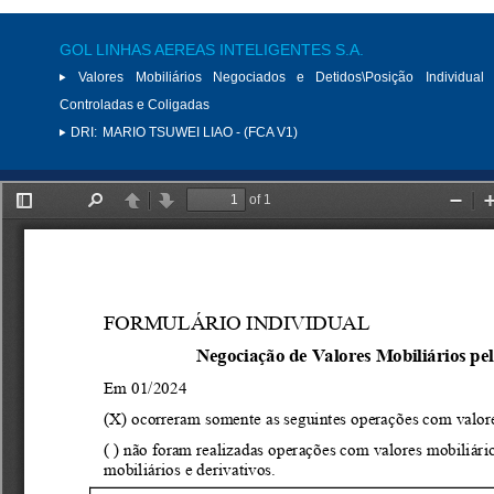
GOL LINHAS AEREAS INTELIGENTES S.A.
Valores Mobiliários Negociados e Detidos\Posição Individual 
Controladas e Coligadas
DRI:
MARIO TSUWEI LIAO - (FCA V1)