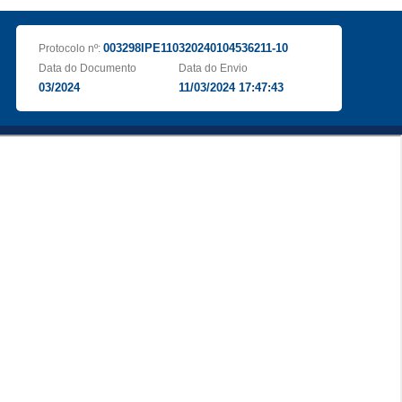
003298IPE110320240104536211-10
Protocolo nº:
Data do Documento
Data do Envio
03/2024
11/03/2024 17:47:43