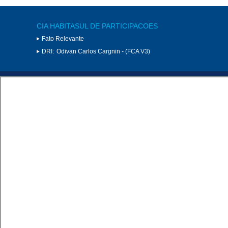
CIA HABITASUL DE PARTICIPACOES
Fato Relevante
DRI:
Odivan Carlos Cargnin - (FCA V3)