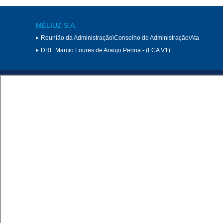
MÉLIUZ S.A.
Reunião da Administração\Conselho de Administração\Ata
DRI:
Marcio Loures de Araujo Penna - (FCA V1)