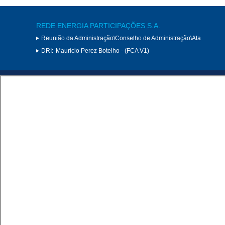
REDE ENERGIA PARTICIPAÇÕES S.A.
Reunião da Administração\Conselho de Administração\Ata
DRI:
Maurício Perez Botelho - (FCA V1)