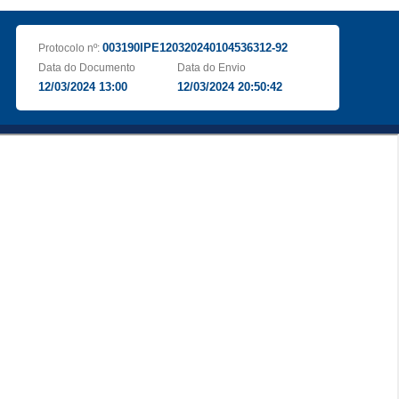
003190IPE120320240104536312-92
Protocolo nº:
Data do Documento
Data do Envio
12/03/2024 13:00
12/03/2024 20:50:42