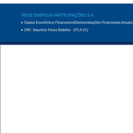
REDE ENERGIA PARTICIPAÇÕES S.A.
Dados Econômico-Financeiros\Demonstrações Financeiras Anuais
DRI:
Maurício Perez Botelho - (FCA V1)