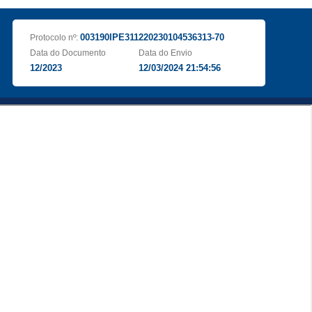
003190IPE311220230104536313-70
Protocolo nº:
Data do Documento
Data do Envio
12/2023
12/03/2024 21:54:56