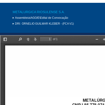
METALURGICA RIOSULENSE S.A.
Assembleia\AGO/E\Edital de Convocação
DRI:
ORNELIO GUILMAR KLEBER - (FCA V1)