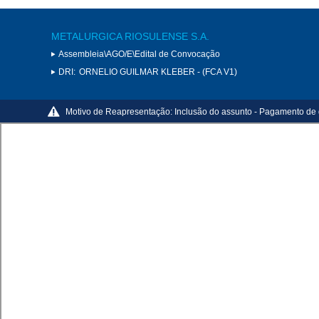
METALURGICA RIOSULENSE S.A.
Assembleia\AGO/E\Edital de Convocação
DRI:
ORNELIO GUILMAR KLEBER - (FCA V1)
Motivo de Reapresentação:
Inclusão do assunto - Pagamento de