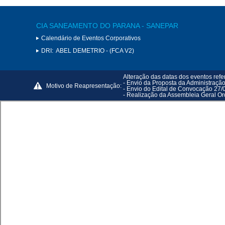
CIA SANEAMENTO DO PARANA - SANEPAR
Calendário de Eventos Corporativos
DRI:
ABEL DEMETRIO - (FCA V2)
Alteração das datas dos eventos refe
- Envio da Proposta da Administraçã
Motivo de Reapresentação:
- Envio do Edital de Convocação 27/
- Realização da Assembleia Geral Or