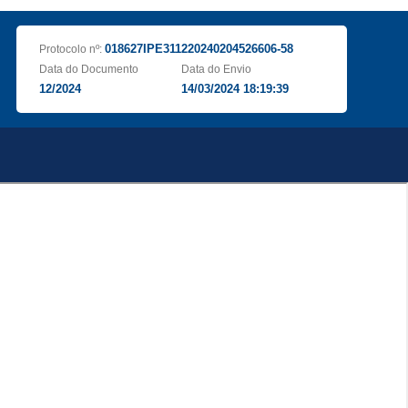
018627IPE311220240204526606-58
Protocolo nº:
Data do Documento
Data do Envio
12/2024
14/03/2024 18:19:39