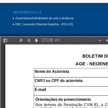
NEOENERGIA S.A.
Assembleia\AGE\Boletim de voto a distância
DRI:
Leonardo Pimenta Gadelha - (FCA V3)