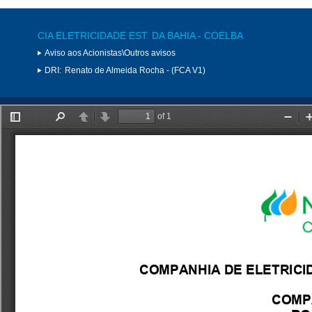
CIA ELETRICIDADE EST. DA BAHIA - COELBA
Aviso aos Acionistas\Outros avisos
DRI:
Renato de Almeida Rocha - (FCA V1)