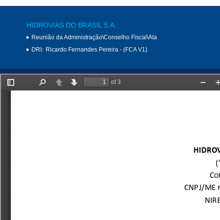
HIDROVIAS DO BRASIL S.A.
Reunião da Administração\Conselho Fiscal\Ata
DRI:
Ricardo Fernandes Pereira - (FCA V1)