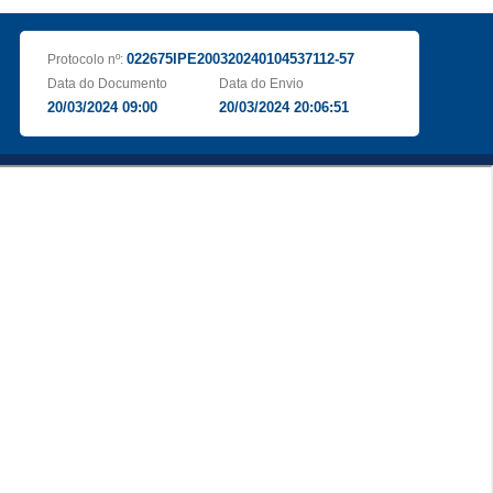
022675IPE200320240104537112-57
Protocolo nº:
Data do Documento
Data do Envio
20/03/2024 09:00
20/03/2024 20:06:51