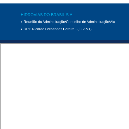
HIDROVIAS DO BRASIL S.A.
Reunião da Administração\Conselho de Administração\Ata
DRI:
Ricardo Fernandes Pereira - (FCA V1)