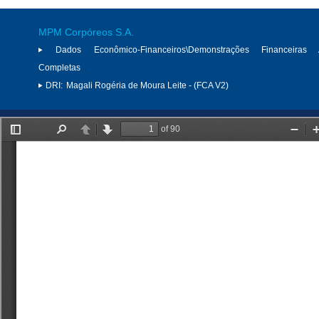
MPM Corpóreos S.A.
Dados Econômico-Financeiros\Demonstrações Financeiras 
Completas
DRI:
Magali Rogéria de Moura Leite - (FCA V2)