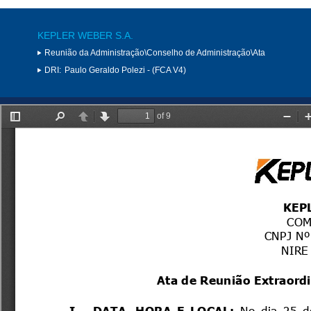
KEPLER WEBER S.A.
Reunião da Administração\Conselho de Administração\Ata
DRI:
Paulo Geraldo Polezi - (FCA V4)