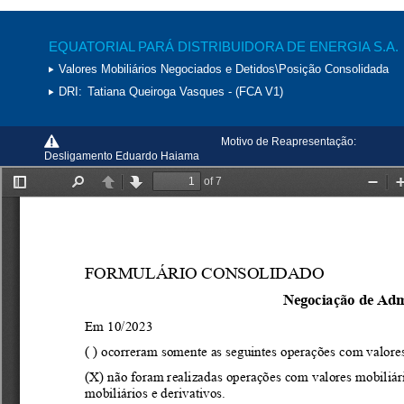
EQUATORIAL PARÁ DISTRIBUIDORA DE ENERGIA S.A.
Valores Mobiliários Negociados e Detidos\Posição Consolidada
DRI:
Tatiana Queiroga Vasques - (FCA V1)
Motivo de Reapresentação:
Desligamento Eduardo Haiama