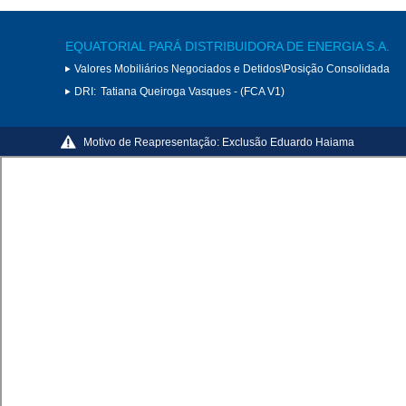
EQUATORIAL PARÁ DISTRIBUIDORA DE ENERGIA S.A.
Valores Mobiliários Negociados e Detidos\Posição Consolidada
DRI:
Tatiana Queiroga Vasques - (FCA V1)
Motivo de Reapresentação:
Exclusão Eduardo Haiama