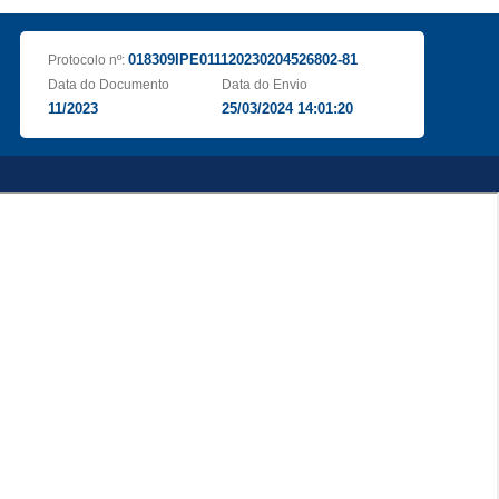
018309IPE011120230204526802-81
Protocolo nº:
Data do Documento
Data do Envio
11/2023
25/03/2024 14:01:20