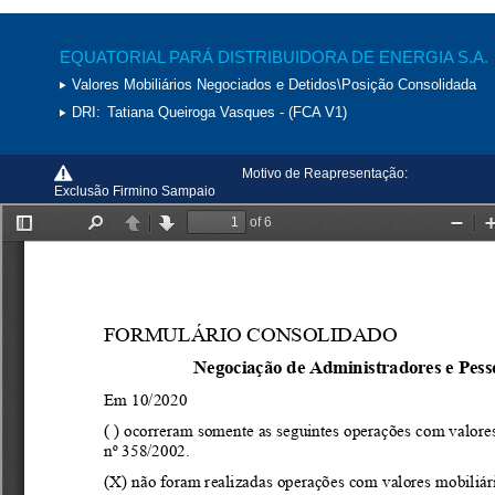
EQUATORIAL PARÁ DISTRIBUIDORA DE ENERGIA S.A.
Valores Mobiliários Negociados e Detidos\Posição Consolidada
DRI:
Tatiana Queiroga Vasques - (FCA V1)
Motivo de Reapresentação:
Exclusão Firmino Sampaio