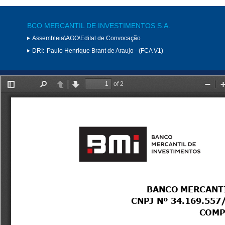
BCO MERCANTIL DE INVESTIMENTOS S.A.
Assembleia\AGO\Edital de Convocação
DRI:
Paulo Henrique Brant de Araujo - (FCA V1)