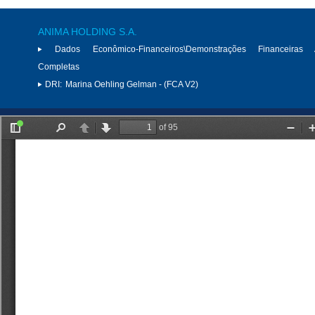
ANIMA HOLDING S.A.
Dados Econômico-Financeiros\Demonstrações Financeiras 
Completas
DRI:
Marina Oehling Gelman - (FCA V2)